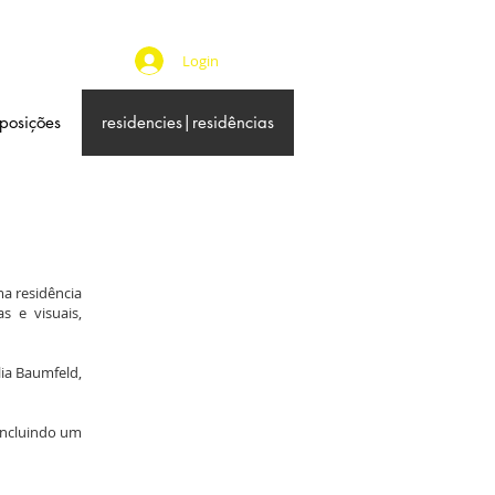
Login
xposições
residencies|residências
a residência
s e visuais,
lia Baumfeld,
 incluindo um