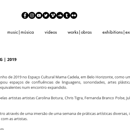
music|música
videos
works|obras
exhibitions|e
G | 2019
unho de 2019 no Espaço Cultural Mama Cadela, em Belo Horizonte, como um
cupou espaços de confluências de linguagens, sonoridades, artes plástica
equivalentes num encontro expandido.
las artistas artistas Carolina Botura, Chris Tigra, Fernanda Branco Polse, Ju
tro através de uma imersão de uma semana de práticas artísticas diversas,
com as artistas.
com