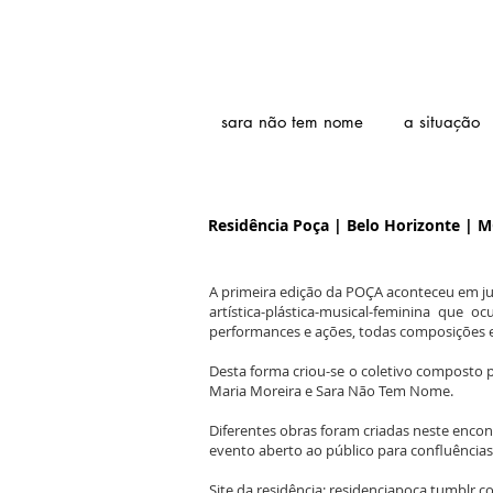
sara não tem nome
a situação
Residência Poça | Belo Horizonte | M
A primeira edição da POÇA aconteceu em j
artística-plástica-musical-feminina que o
performances e ações, todas composições 
Desta forma criou-se o coletivo composto pe
Maria Moreira e Sara Não Tem Nome.
Diferentes obras foram criadas neste encon
evento aberto ao público para confluências 
Site da residência:
residenciapoca.tumblr.