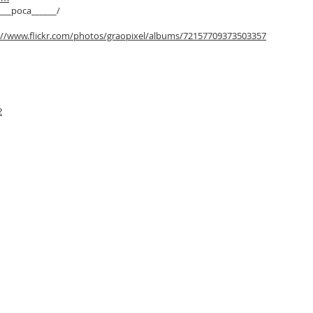
___poca______/
://www.flickr.com/photos/graopixel/albums/72157709373503357
2