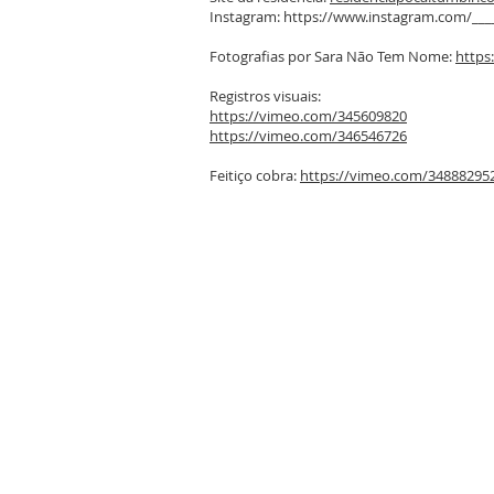
Instagram:
https://www.instagram.com/___
Fotografias por Sara Não Tem Nome:
https
Registros visuais:
https://vimeo.com/345609820
https://vimeo.com/346546726
Feitiço cobra:
https://vimeo.com/34888295