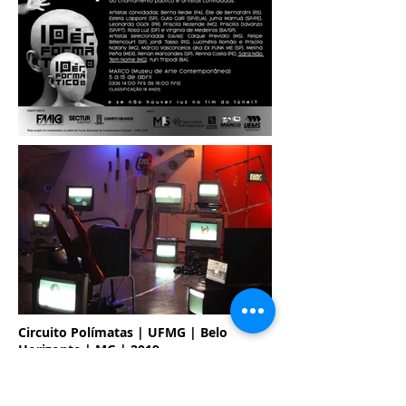
Circuito Polímatas | UFMG | Belo
Horizonte | MG | 2019
Participei com a instalação "Futuro
Curadoria de Pedro Veneroso,
Fóssil".